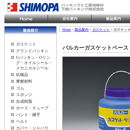
Home
>
製品案内
>
ガスケット
> ガスケッ
ガスケット
バルカーガスケットペースト
グランドパッキン
Uパッキン・Oリン
グ・オイルシール・
メカニカルシール
紡織品
摩擦材料
ゴム
スポンジ
合成樹脂
ホース・チューブ
バンド・継手
ベルト
カバー・ジャバラ