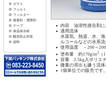
ガラス
フェルト
フィルター
接着剤・潤滑剤
内容 油溶性接合剤に
テープ
適用流体
保温保冷材
水蒸気、熱湯、水、海
騒音防止対策
ルコールなどの水系流
資料
使用温度 －200～20
2
塗布量 約170g/m
（1
容量 2.5kg入ポリエ
微量の溶出も嫌う流体
1個単位での販売です