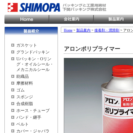
Home
>
製品案内
>
接着剤・潤滑剤
> アロ
ガスケット
アロンポリプライマー
グランドパッキン
Uパッキン・Oリン
グ・オイルシール・
メカニカルシール
紡織品
摩擦材料
ゴム
スポンジ
合成樹脂
ホース・チューブ
バンド・継手
ベルト
カバー・ジャバラ