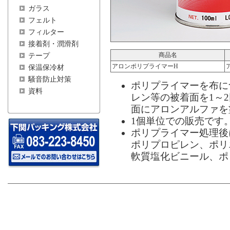
ガラス
フェルト
フィルター
接着剤・潤滑剤
商品名
テープ
アロンポリプライマーH
保温保冷材
騒音防止対策
ポリプライマーを布に
資料
レン等の被着面を1～
面にアロンアルファを
1個単位での販売です
ポリプライマー処理後
ポリプロピレン、ポリ
軟質塩化ビニール、ポ