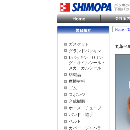
Home
>
ガスケット
丸革ベ
グランドパッキン
Uパッキン・Oリン
グ・オイルシール・
メカニカルシール
紡織品
摩擦材料
ゴム
スポンジ
合成樹脂
ホース・チューブ
バンド・継手
ベルト
カバー・ジャバラ