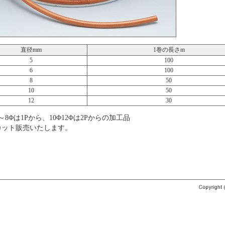
直径mm
1巻の長さm
5
100
6
100
8
50
10
50
12
30
～8Φは1Pから、10Φ12Φは2Pからの加工品
カット販売いたします。