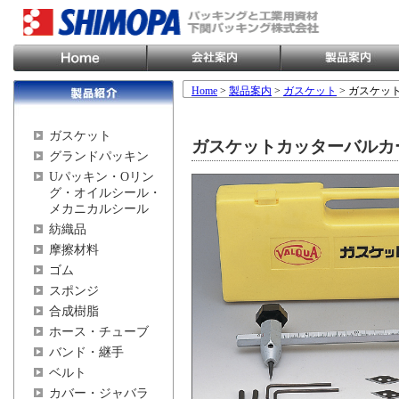
Home
>
製品案内
>
ガスケット
> ガスケッ
ガスケット
ガスケットカッターバルカ
グランドパッキン
Uパッキン・Oリン
グ・オイルシール・
メカニカルシール
紡織品
摩擦材料
ゴム
スポンジ
合成樹脂
ホース・チューブ
バンド・継手
ベルト
カバー・ジャバラ