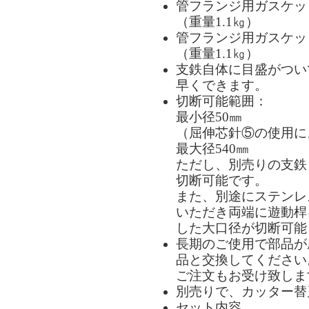
管フランジ用ガスケッ
（重量1.1㎏）
管フランジ用ガスケッ
（重量1.1㎏）
支鉄自体に目盛がつい
早くできます。
切断可能範囲：
最小径50㎜
（屈伸芯針⑤の使用に
最大径540㎜
ただし、別売りの支鉄（
切断可能です。
また、別途にステンレ
いただき両端に遊動桿
した大口径が切断可能
長期のご使用で部品が
品と交換してください
ご注文もお受け致しま
別売りで、カッター替
セット内容