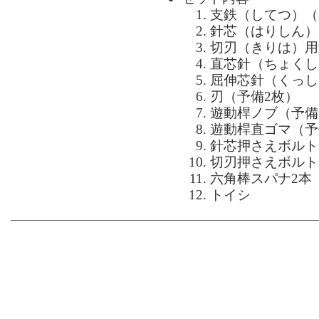
支鉄（してつ）（3
針芯（はりしん）
切刃（きりは）用
直芯針（ちょくし
屈伸芯針（くっし
刃（予備2枚）
遊動桿ノブ（予備
遊動桿直ゴマ（予
針芯押さえボルト
切刃押さえボルト
六角棒スパナ2本
トイシ