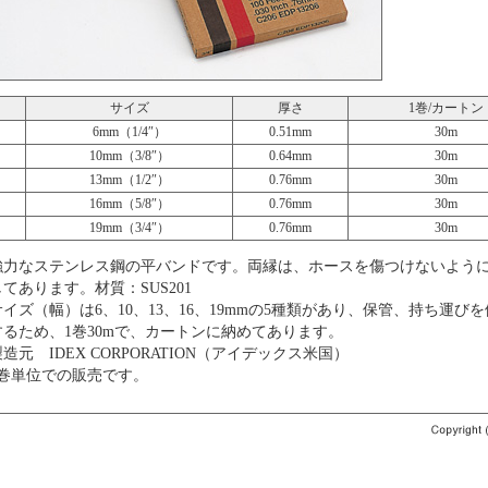
サイズ
厚さ
1巻/カートン
6mm（1/4″）
0.51mm
30m
10mm（3/8″）
0.64mm
30m
13mm（1/2″）
0.76mm
30m
16mm（5/8″）
0.76mm
30m
19mm（3/4″）
0.76mm
30m
強力なステンレス鋼の平バンドです。両縁は、ホースを傷つけないよう
してあります。材質：SUS201
サイズ（幅）は6、10、13、16、19mmの5種類があり、保管、持ち運び
するため、1巻30mで、カートンに納めてあります。
製造元 IDEX CORPORATION（アイデックス米国）
1巻単位での販売です。