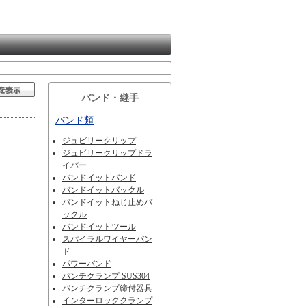
バンド・継手
バンド類
ジュビリークリップ
ジュビリークリップドラ
イバー
バンドイットバンド
バンドイットバックル
バンドイットねじ止めバ
ックル
バンドイットツール
スパイラルワイヤーバン
ド
パワーバンド
パンチクランプ SUS304
パンチクランプ締付器具
インターロッククランプ