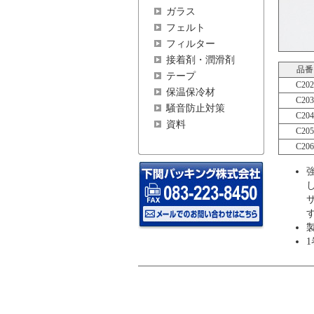
ガラス
フェルト
フィルター
接着剤・潤滑剤
品番
テープ
C202
保温保冷材
C203
騒音防止対策
C204
資料
C205
C206