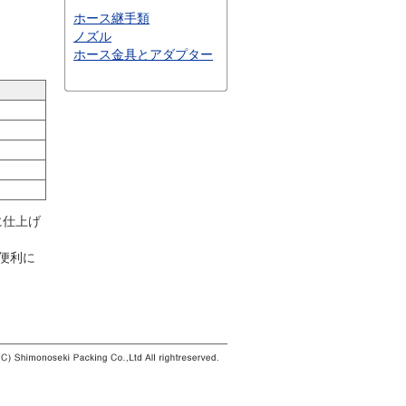
ホース継手類
ノズル
ホース金具とアダプター
に仕上げ
を便利に