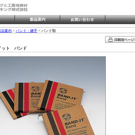
製品案内
>
バンド・継手
> バンド類
イット バンド