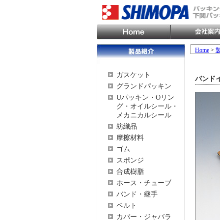
Home
>
ガスケット
バンド
グランドパッキン
Uパッキン・Oリン
グ・オイルシール・
メカニカルシール
紡織品
摩擦材料
ゴム
スポンジ
合成樹脂
ホース・チューブ
バンド・継手
ベルト
カバー・ジャバラ