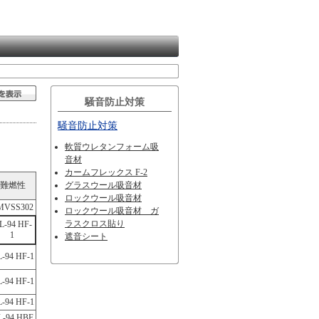
騒音防止対策
騒音防止対策
軟質ウレタンフォーム吸
音材
カームフレックス F-2
難燃性
グラスウール吸音材
ロックウール吸音材
MVSS302
ロックウール吸音材 ガ
ラスクロス貼り
L-94 HF-
1
遮音シート
-94 HF-1
-94 HF-1
-94 HF-1
L-94 HBF