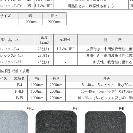
レックスF-9M
35
UL-94 HBF
耐熱性と共に制振性も有する
U
サイズ
幅
長さ
1000mm
2000mm
密度
製 品 名
燃焼性
特 徴
㎏/m3
レックスF-4
23 注1）
UL-94 HBF
皮膜付き・中周波吸音性に優
レックスF-4LF
23 注1）
-
皮膜付き・低周波吸音性に優
レックスF-55
25 注1）
-
耐光性、吸音性に優れる
面皮膜形成前で規定
イズ
製品名
幅
長さ
厚み
F-4
1000mm
2000mm
5～40㎜（5㎜ピッチ）及び50㎜
F-4LF
1000mm
2000mm
15～40㎜（5㎜ピッチ）及び50㎜
F-55
1000mm
2000mm
10～30㎜（5㎜ピッチ）及び40・5