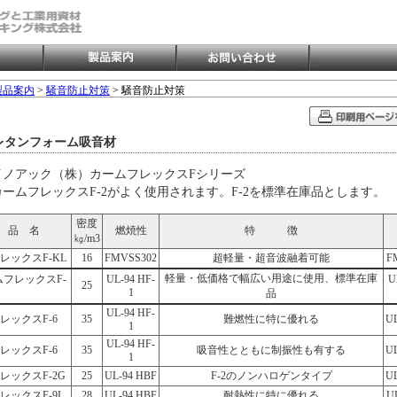
製品案内
>
騒音防止対策
> 騒音防止対策
レタンフォーム吸音材
イノアック（株）カームフレックスFシリーズ
カームフレックスF-2がよく使用されます。F-2を標準在庫品とします。
密度
 品 名
燃焼性
特 徴
㎏/m3
レックスF-KL
16
FMVSS302
超軽量・超音波融着可能
F
軽量・低価格で幅広い用途に使用、標準在庫
ムフレックスF-
UL-94 HF-
U
25
1
品
UL-94 HF-
レックスF-6
35
難燃性に特に優れる
UL
1
UL-94 HF-
レックスF-6
35
吸音性とともに制振性も有する
UL
1
レックスF-2G
25
UL-94 HBF
F-2のノンハロゲンタイプ
UL
レックスF-9L
28
UL-94 HBF
耐熱性に特に優れる
U