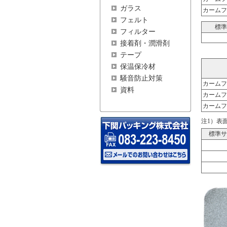
ガラス
カームフ
フェルト
標準
フィルター
接着剤・潤滑剤
テープ
保温保冷材
騒音防止対策
カームフ
資料
カームフ
カームフ
注1）表
標準サ