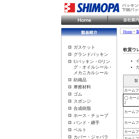
Home
>
ガスケット
軟質ウ
グランドパッキン
Uパッキン・Oリン
グ・オイルシール・
メカニカルシール
紡織品
製
摩擦材料
カームフ
ゴム
◯ カー
スポンジ
2
合成樹脂
カームフ
ホース・チューブ
バンド・継手
カームフ
ベルト
カームフ
カバー・ジャバラ
カームフ