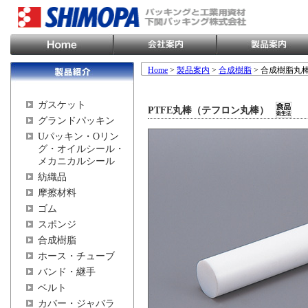
Home
>
製品案内
>
合成樹脂
> 合成樹脂丸
ガスケット
PTFE丸棒（テフロン丸棒）
グランドパッキン
Uパッキン・Oリン
グ・オイルシール・
メカニカルシール
紡織品
摩擦材料
ゴム
スポンジ
合成樹脂
ホース・チューブ
バンド・継手
ベルト
カバー・ジャバラ