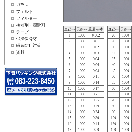
ガラス
フェルト
フィルター
接着剤・潤滑剤
直径㎜
長さ㎜
重量㎏/本
直径㎜
長さ㎜
テープ
1
1000
0.002
26
1000
保温保冷材
2
1000
0.01
28
1000
騒音防止対策
3
1000
0.02
30
1000
資料
4
1000
0.03
32
1000
5
1000
0.04
35
1000
6
1000
0.06
40
1000
7
1000
0.08
45
1000
8
1000
0.11
50
1000
9
1000
0.14
55
1000
10
1000
0.17
60
1000
11
1000
0.21
65
1000
12
1000
0.25
70
1000
13
1000
0.29
80
1000
14
1000
0.34
90
1000
15
1000
0.39
100
1000
16
1000
0.44
120
1000
17
1000
0.50
150
1000