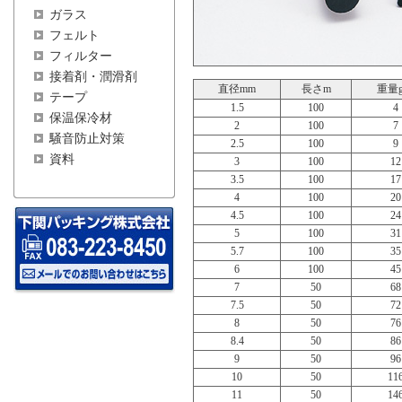
ガラス
フェルト
フィルター
接着剤・潤滑剤
直径mm
長さm
重量g
テープ
1.5
100
4
保温保冷材
2
100
7
騒音防止対策
2.5
100
9
資料
3
100
12
3.5
100
17
4
100
20
4.5
100
24
5
100
31
5.7
100
35
6
100
45
7
50
68
7.5
50
72
8
50
76
8.4
50
86
9
50
96
10
50
11
11
50
14