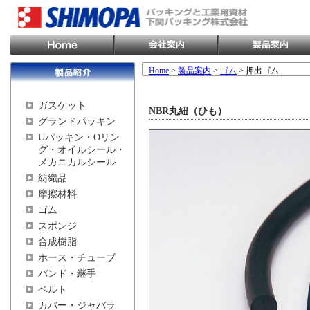
Home
>
製品案内
>
ゴム
> 押出ゴム
ガスケット
NBR丸紐（ひも）
グランドパッキン
Uパッキン・Oリン
グ・オイルシール・
メカニカルシール
紡織品
摩擦材料
ゴム
スポンジ
合成樹脂
ホース・チューブ
バンド・継手
ベルト
カバー・ジャバラ