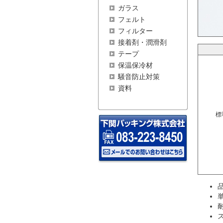
ガラス
フェルト
フィルター
接着剤・潤滑剤
テープ
保温保冷材
騒音防止対策
資料
標
品
ス