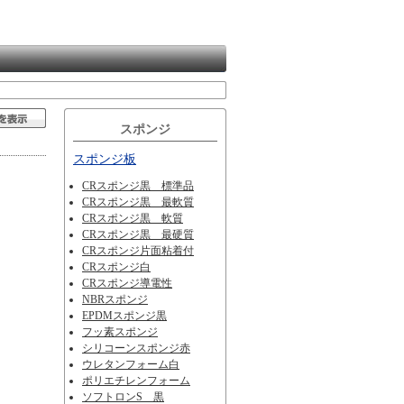
スポンジ
スポンジ板
CRスポンジ黒 標準品
CRスポンジ黒 最軟質
CRスポンジ黒 軟質
CRスポンジ黒 最硬質
CRスポンジ片面粘着付
CRスポンジ白
CRスポンジ導電性
NBRスポンジ
EPDMスポンジ黒
フッ素スポンジ
シリコーンスポンジ赤
ウレタンフォーム白
ポリエチレンフォーム
ソフトロンS 黒