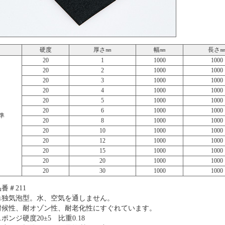
硬度
厚さ㎜
幅㎜
長さ
20
1
1000
1000
20
2
1000
1000
20
3
1000
1000
20
4
1000
1000
20
5
1000
1000
20
6
1000
1000
準
20
8
1000
1000
20
10
1000
1000
20
12
1000
1000
20
15
1000
1000
20
20
1000
1000
20
30
1000
1000
番＃211
単独気泡型。水、空気を通しません。
耐候性、耐オゾン性、耐老化性にすぐれています。
ポンジ硬度20±5 比重0.18