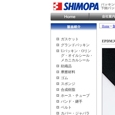
Home
>
ガスケット
EPDM
グランドパッキン
Uパッキン・Oリン
グ・オイルシール・
メカニカルシール
紡織品
摩擦材料
ゴム
スポンジ
合成樹脂
ホース・チューブ
バンド・継手
ベルト
カバー・ジャバラ