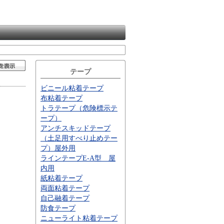
テープ
ビニール粘着テープ
布粘着テープ
トラテープ（危険標示テ
ープ）
アンチスキッドテープ
（土足用すべり止めテー
プ）屋外用
ラインテープE-A型 屋
内用
紙粘着テープ
両面粘着テープ
自己融着テープ
防食テープ
ニューライト粘着テープ