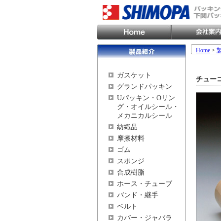
Home
>
ガスケット
チューコ
グランドパッキン
Uパッキン・Oリン
グ・オイルシール・
メカニカルシール
紡織品
摩擦材料
ゴム
スポンジ
合成樹脂
ホース・チューブ
バンド・継手
ベルト
カバー・ジャバラ