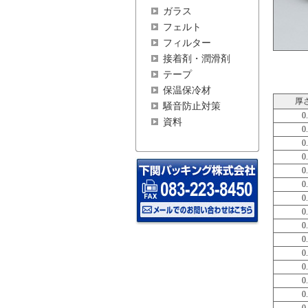
ガラス
フェルト
フィルター
接着剤・潤滑剤
テープ
保温保冷材
厚
騒音防止対策
0
資料
0
0
0
0
0
0
0
0
0
0
0
0
0