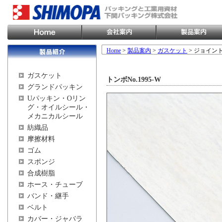
Home
>
製品案内
>
ガスケット
> ジョイン
ガスケット
トンボNo.1995-W
グランドパッキン
Uパッキン・Oリン
グ・オイルシール・
メカニカルシール
紡織品
摩擦材料
ゴム
スポンジ
合成樹脂
ホース・チューブ
バンド・継手
ベルト
カバー・ジャバラ