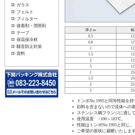
ガラス
フェルト
フィルター
接着剤・潤滑剤
厚さ㎜
幅
テープ
0.5
12
保温保冷材
0.8
12
騒音防止対策
1
12
資料
1.5
12
2
12
3
12
1
25
1.5
25
2
25
3
25
トンボNo.1995と同等性能
顔料を含まないので流体への
ステンレス鋼フランジに適し
使用温度 −100～183℃。
性能はトンボNo.1995と同じ。
ご希望の形状に裁断いたしま