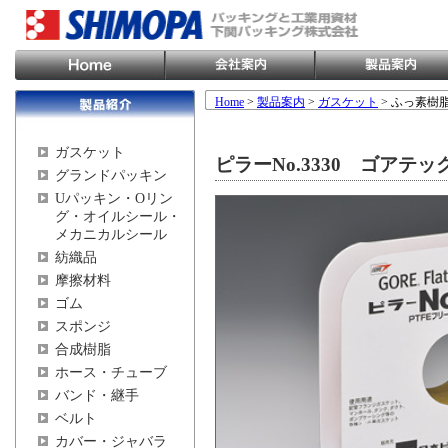
Home
>
製品案内
>
ガスケット
> ふっ素樹
ガスケット
ピラーNo.3330 ゴアテッ
グランドパッキン
Uパッキン・Oリン
グ・オイルシール・
メカニカルシール
紡織品
摩擦材料
ゴム
スポンジ
合成樹脂
ホース・チューブ
バンド・継手
ベルト
カバー・ジャバラ