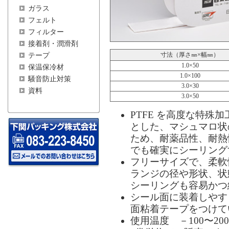
ガラス
フェルト
フィルター
接着剤・潤滑剤
寸法（厚さ㎜×幅㎜）
テープ
1.0×50
保温保冷材
1.0×100
騒音防止対策
3.0×30
資料
3.0×50
PTFE を高度な特殊
とした、マシュマロ状の
ため、耐薬品性、耐熱
でも確実にシーリング
フリーサイズで、柔軟
ランジの径や形状、状
シーリングも容易かつ
シール面に装着しやす
面粘着テープをつけて
使用温度 －100〜20