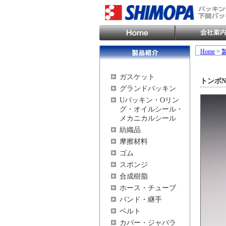
Home
>
ガスケット
トンボ№9
グランドパッキン
Uパッキン・Oリン
グ・オイルシール・
メカニカルシール
紡織品
摩擦材料
ゴム
スポンジ
合成樹脂
ホース・チューブ
バンド・継手
ベルト
カバー・ジャバラ