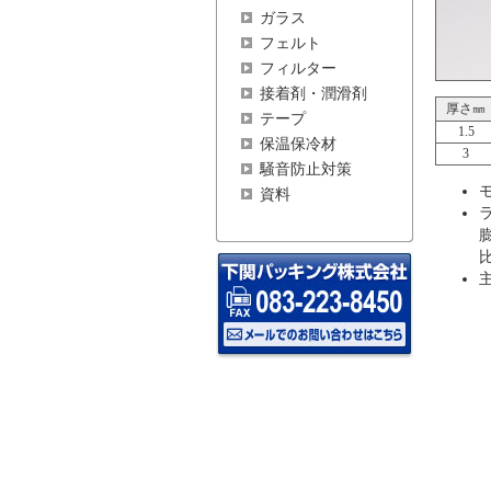
ガラス
フェルト
フィルター
接着剤・潤滑剤
厚さ㎜
テープ
1.5
保温保冷材
3
騒音防止対策
資料
比