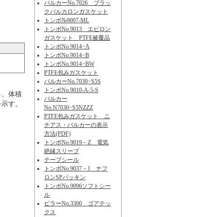
バルカーNo.7026 ブラッ
クバルカロンガスケット
トンボ№9007-ML
トンボNo.9013 エビロン
ガスケット PTFE被覆品
トンボNo.9014−A
トンボNo.9014−B
トンボNo.9014−BW
PTFE包みガスケット
バルカーNo.7030−S5S
トンボNo.9010-A-5-S
し、体積
バルカー
を示す。
No.N7030−S5NZZZ
PTFE包みガスケット ニ
チアス・バルカーの表示
方法(PDF)
トンボNo.9019－Z 電気
絶縁スリーブ
テープシール
トンボNo.9037－J ナフ
ロンSPパッキン
トンボNo.9096ソフトシー
ル
ピラーNo.3300 ゴアテッ
クス