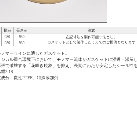
幅㎜
長さ㎜
注意
930
930
左記寸法を製作可能寸法とし、
ガスケットとして製作したうえでのご提供となります
930
930
モノマーラインに適したガスケット。
ラジカル重合環境下において、モノマー流体がガスケットに浸透・滞留
膨張で破壊する「花咲き現象」を抑え、長期にわたり安定したシール性
重2.18
主成分 変性PTFE、特殊添加剤