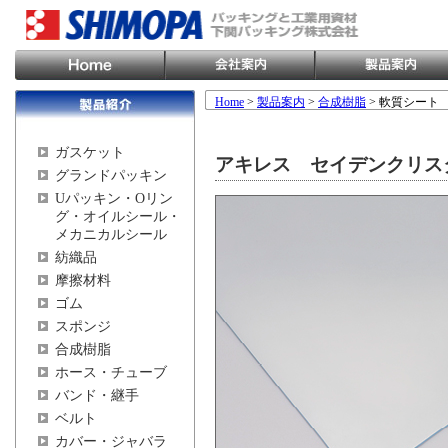
Home
>
製品案内
>
合成樹脂
> 軟質シート
ガスケット
アキレス セイデンクリスタ
グランドパッキン
Uパッキン・Oリン
グ・オイルシール・
メカニカルシール
紡織品
摩擦材料
ゴム
スポンジ
合成樹脂
ホース・チューブ
バンド・継手
ベルト
カバー・ジャバラ