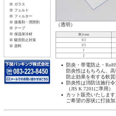
ガラス
フェルト
フィルター
接着剤・潤滑剤
（透明）
テープ
保温保冷材
厚さmm
騒音防止対策
0.3
0.5
資料
1
2
防炎・帯電防止・RoH
防炎性はもちろん、高
防止効果を有する軟質
防炎性は消防法施行令
（JIS K 7201に準用）
カット販売いたします
ご希望の形状に打抜加