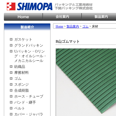
Home
>
製品案内
>
ゴム
> 床材
ガスケット
B山ゴムマット
グランドパッキン
Uパッキン・Oリン
グ・オイルシール・
メカニカルシール
紡織品
摩擦材料
ゴム
スポンジ
合成樹脂
ホース・チューブ
バンド・継手
ベルト
カバー・ジャバラ