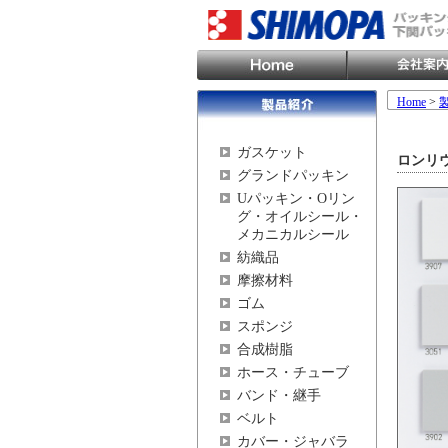
Home
>
ガスケット
ロンリ
グランドパッキン
Uパッキン・Oリン
グ・オイルシール・
メカニカルシール
紡織品
摩擦材料
ゴム
スポンジ
合成樹脂
ホース・チューブ
バンド・継手
ベルト
カバー・ジャバラ