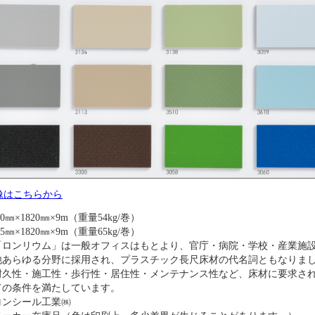
像はこちらから
.0㎜×1820㎜×9m（重量54kg/巻）
.5㎜×1820㎜×9m（重量65kg/巻）
「ロンリウム」は一般オフィスはもとより、官庁・病院・学校・産業施
他あらゆる分野に採用され、プラスチック長尺床材の代名詞ともなりま
耐久性・施工性・歩行性・居住性・メンテナンス性など、床材に要求さ
ての条件を満たしています。
ロンシール工業㈱