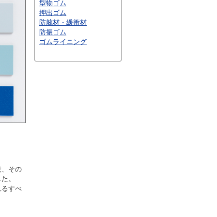
型物ゴム
押出ゴム
防舷材・緩衝材
防振ゴム
ゴムライニング
設、その
した。
れるすべ