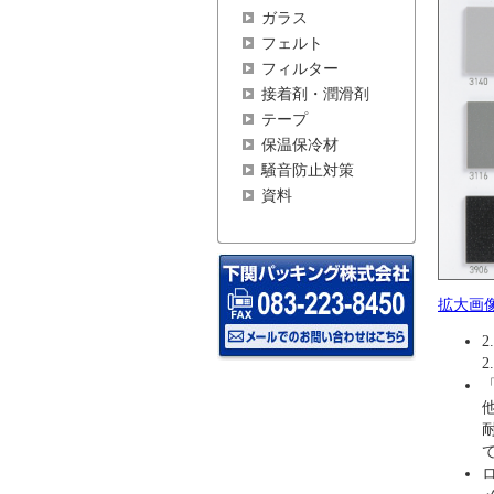
ガラス
フェルト
フィルター
接着剤・潤滑剤
テープ
保温保冷材
騒音防止対策
資料
拡大画
2
2