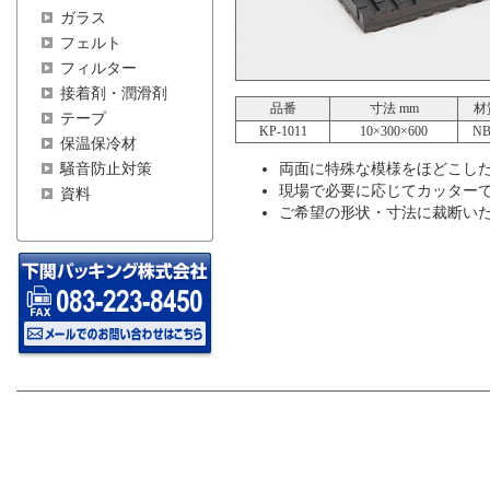
ガラス
フェルト
フィルター
接着剤・潤滑剤
品番
寸法 mm
材
テープ
KP-1011
10×300×600
N
保温保冷材
騒音防止対策
両面に特殊な模様をほどこし
現場で必要に応じてカッター
資料
ご希望の形状・寸法に裁断い