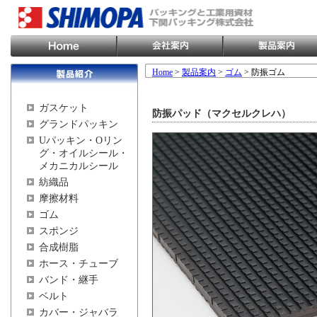
Home
>
製品案内
>
ゴム
> 防振ゴム
ガスケット
防振パッド（マクセルクレハ）
グランドパッキン
Uパッキン・Oリン
グ・オイルシール・
メカニカルシール
紡織品
摩擦材料
ゴム
スポンジ
合成樹脂
ホース・チューブ
バンド・継手
ベルト
カバー・ジャバラ