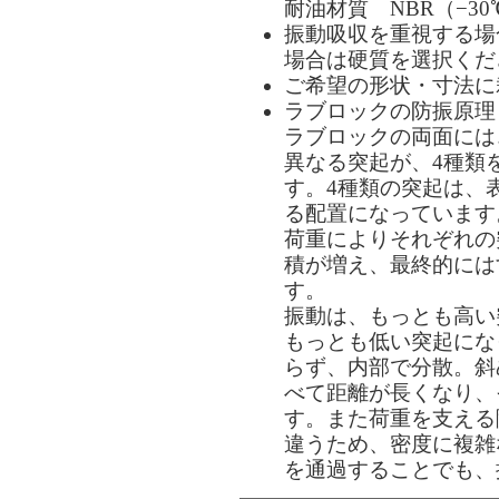
耐油材質 NBR（−30
振動吸収を重視する場
場合は硬質を選択くだ
ご希望の形状・寸法に
ラブロックの防振原理
ラブロックの両面には
異なる突起が、4種類
す。4種類の突起は、
る配置になっています
荷重によりそれぞれの
積が増え、最終的には
す。
振動は、もっとも高い
もっとも低い突起にな
らず、内部で分散。斜
べて距離が長くなり、
す。また荷重を支える
違うため、密度に複雑
を通過することでも、