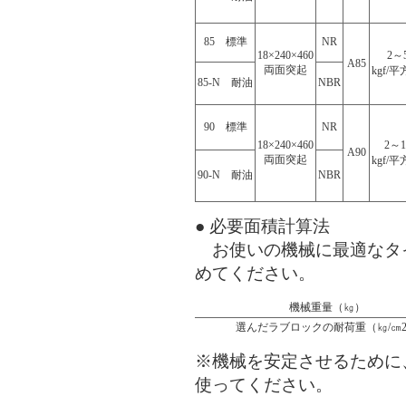
85 標準
NR
18×240×460
2～
A85
両面突起
kgf/平
85-N 耐油
NBR
90 標準
NR
18×240×460
2～1
A90
両面突起
kgf/平
90-N 耐油
NBR
● 必要面積計算法
お使いの機械に最適なタ
めてください。
機械重量（㎏）
選んだラブロックの耐荷重（㎏/㎝
※機械を安定させるために
使ってください。