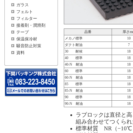
ガラス
フェルト
フィルター
接着剤・潤滑剤
品番
厚さm
テープ
メカノ標準
10
保温保冷材
ダクト耐油
7
騒音防止対策
30 耐候
18
資料
40 標準
18
40-N 耐油
18
60 標準
18
60-N 耐油
18
85 標準
18
85-N 耐油
18
90 標準
18
90-N 耐油
18
ラブロックは直径と高
組み合わせてつくられ
標準材質 NR（−10℃