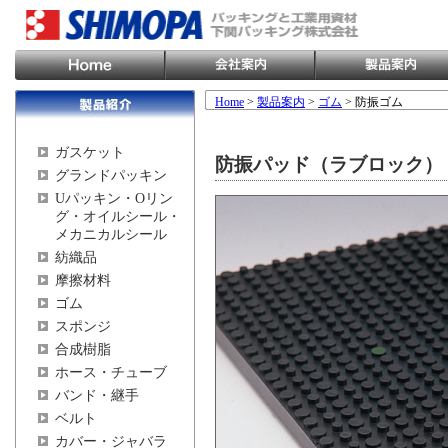
Home
>
製品案内
>
ゴム
> 防振ゴム
ガスケット
防振パッド（ラブロック）
グランドパッキン
Uパッキン・Oリン
グ・オイルシール・
メカニカルシール
紡織品
摩擦材料
ゴム
スポンジ
合成樹脂
ホース・チューブ
バンド・継手
ベルト
カバー・ジャバラ