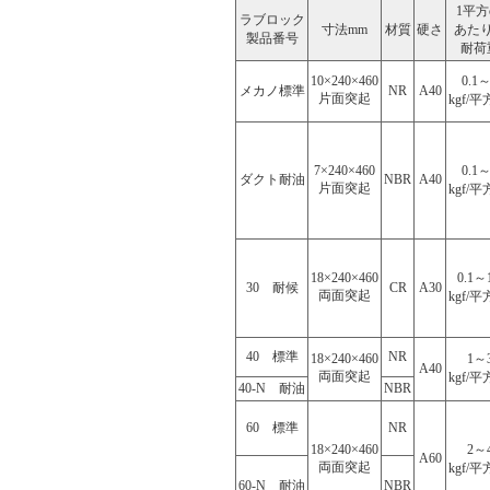
1平方
ラブロック
寸法mm
材質
硬さ
あた
製品番号
耐荷
10×240×460
0.1
メカノ標準
NR
A40
片面突起
kgf/平
7×240×460
0.1
ダクト耐油
NBR
A40
片面突起
kgf/平
18×240×460
0.1～1
30 耐候
CR
A30
両面突起
kgf/平
40 標準
NR
18×240×460
1～
A40
両面突起
kgf/平
40-N 耐油
NBR
60 標準
NR
18×240×460
2～
A60
両面突起
kgf/平
60-N 耐油
NBR