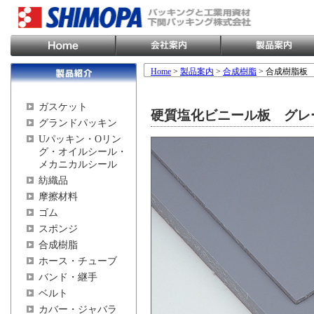
Home
>
製品案内
>
合成樹脂
> 合成樹脂板
ガスケット
硬質塩化ビニール板 グレ
グランドパッキン
Uパッキン・Oリン
グ・オイルシール・
メカニカルシール
紡織品
摩擦材料
ゴム
スポンジ
合成樹脂
ホース・チューブ
バンド・継手
ベルト
カバー・ジャバラ