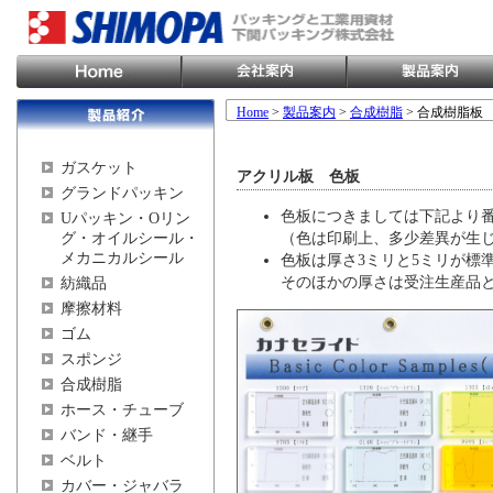
Home
>
製品案内
>
合成樹脂
> 合成樹脂板
ガスケット
アクリル板 色板
グランドパッキン
色板につきましては下記より
Uパッキン・Oリン
グ・オイルシール・
（色は印刷上、多少差異が生
メカニカルシール
色板は厚さ3ミリと5ミリが標
そのほかの厚さは受注生産品
紡織品
摩擦材料
ゴム
スポンジ
合成樹脂
ホース・チューブ
バンド・継手
ベルト
カバー・ジャバラ