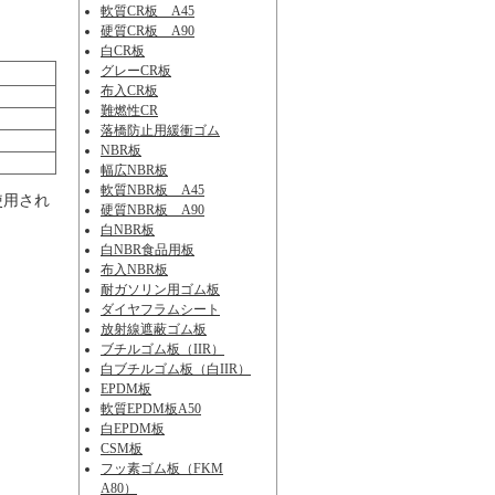
軟質CR板 A45
硬質CR板 A90
白CR板
グレーCR板
布入CR板
難燃性CR
落橋防止用緩衝ゴム
NBR板
幅広NBR板
軟質NBR板 A45
使用され
硬質NBR板 A90
白NBR板
白NBR食品用板
布入NBR板
耐ガソリン用ゴム板
ダイヤフラムシート
放射線遮蔽ゴム板
ブチルゴム板（IIR）
白ブチルゴム板（白IIR）
EPDM板
軟質EPDM板A50
白EPDM板
CSM板
フッ素ゴム板（FKM
A80）