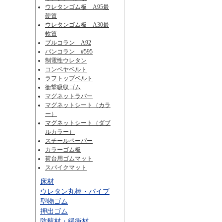
ウレタンゴム板 A95最
硬質
ウレタンゴム板 A30最
軟質
ブルコラン A92
バンコラン #595
制電性ウレタン
コンベヤベルト
ラフトップベルト
衝撃吸収ゴム
マグネットラバー
マグネットシート（カラ
ー）
マグネットシート（ダブ
ルカラー）
スチールペーパー
カラーゴム板
荷台用ゴムマット
スパイクマット
床材
ウレタン丸棒・パイプ
型物ゴム
押出ゴム
防舷材・緩衝材