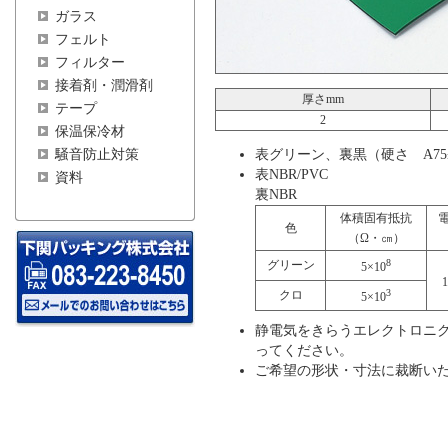
ガラス
フェルト
フィルター
接着剤・潤滑剤
厚さmm
テープ
2
保温保冷材
騒音防止対策
表グリーン、裏黒（硬さ A75
表NBR/PVC
資料
裏NBR
体積固有抵抗
色
（Ω・㎝）
8
グリーン
5×10
1
3
クロ
5×10
静電気をきらうエレクトロニ
ってください。
ご希望の形状・寸法に裁断い