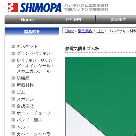
Home
>
製品案内
>
ゴム
> ゴムパッキン材
ガスケット
静電気防止ゴム板
グランドパッキン
Uパッキン・Oリン
グ・オイルシール・
メカニカルシール
紡織品
摩擦材料
ゴム
スポンジ
合成樹脂
ホース・チューブ
バンド・継手
ベルト
カバー・ジャバラ