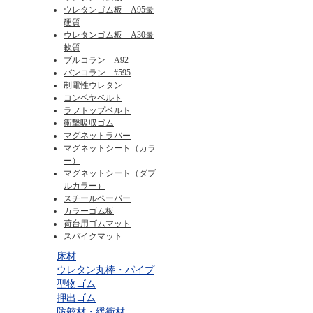
ウレタンゴム板 A95最
硬質
ウレタンゴム板 A30最
軟質
ブルコラン A92
バンコラン #595
制電性ウレタン
コンベヤベルト
ラフトップベルト
衝撃吸収ゴム
マグネットラバー
マグネットシート（カラ
ー）
マグネットシート（ダブ
ルカラー）
スチールペーパー
カラーゴム板
荷台用ゴムマット
スパイクマット
床材
ウレタン丸棒・パイプ
型物ゴム
押出ゴム
防舷材・緩衝材