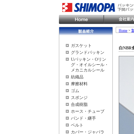
Home
>
ガスケット
白NBR
グランドパッキン
Uパッキン・Oリン
グ・オイルシール・
メカニカルシール
紡織品
摩擦材料
ゴム
スポンジ
合成樹脂
ホース・チューブ
バンド・継手
ベルト
カバー・ジャバラ