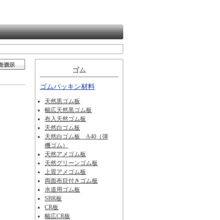
ゴム
ゴムパッキン材料
天然黒ゴム板
幅広天然黒ゴム板
布入天然ゴム板
天然白ゴム板
天然白ゴム板 A40（弾
機ゴム）
天然アメゴム板
天然グリーンゴム板
上質アメゴム板
両面布目付きゴム板
水道用ゴム板
SBR板
CR板
幅広CR板