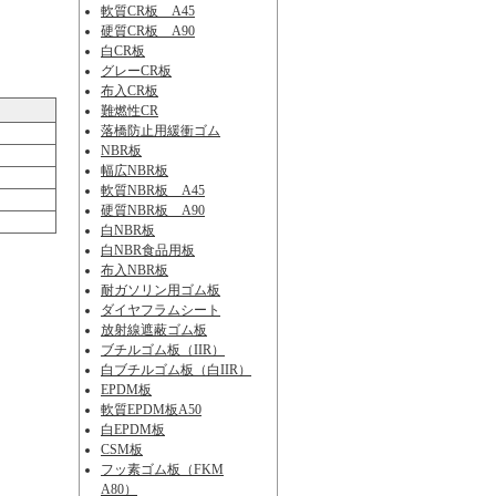
軟質CR板 A45
硬質CR板 A90
白CR板
グレーCR板
布入CR板
難燃性CR
落橋防止用緩衝ゴム
NBR板
幅広NBR板
軟質NBR板 A45
硬質NBR板 A90
白NBR板
白NBR食品用板
布入NBR板
耐ガソリン用ゴム板
ダイヤフラムシート
放射線遮蔽ゴム板
ブチルゴム板（IIR）
白ブチルゴム板（白IIR）
EPDM板
軟質EPDM板A50
白EPDM板
CSM板
フッ素ゴム板（FKM
A80）