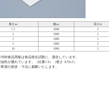
厚さ㎜
幅㎜
長さm
1.5
1000
2
2
1000
2
3
1000
2
5
1000
2
10
1000
2
白NBR食品用板は食品衛生試験に、適合しています。
耐油性が優れています。（比重1.6）（硬さ A70±5）
ご希望の形状・寸法に裁断いたします。