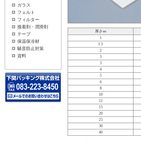
ガラス
フェルト
フィルター
接着剤・潤滑剤
厚さ㎜
テープ
1
保温保冷材
1.5
騒音防止対策
2
資料
3
3
4
5
6
8
10
12
15
20
25
30
40