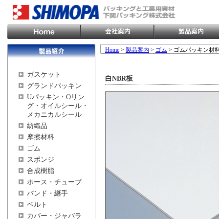
Home
>
製品案内
>
ゴム
> ゴムパッキン材
ガスケット
白NBR板
グランドパッキン
Uパッキン・Oリン
グ・オイルシール・
メカニカルシール
紡織品
摩擦材料
ゴム
スポンジ
合成樹脂
ホース・チューブ
バンド・継手
ベルト
カバー・ジャバラ