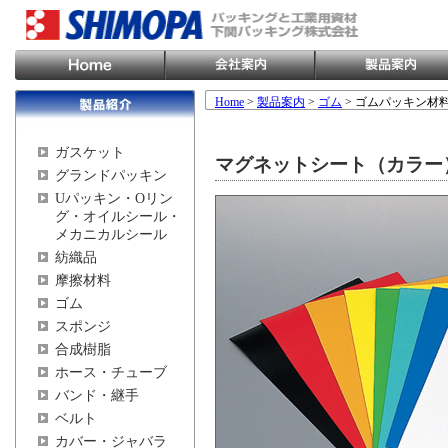
Home
>
製品案内
>
ゴム
> ゴムパッキン材
ガスケット
マグネットシート（カラー
グランドパッキン
Uパッキン・Oリン
グ・オイルシール・
メカニカルシール
紡織品
摩擦材料
ゴム
スポンジ
合成樹脂
ホース・チューブ
バンド・継手
ベルト
カバー・ジャバラ