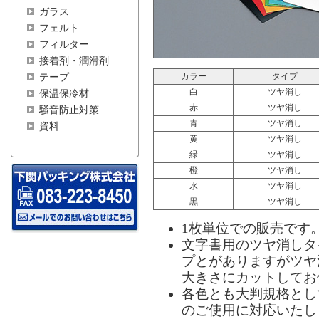
ガラス
フェルト
フィルター
接着剤・潤滑剤
カラー
タイプ
テープ
白
ツヤ消し
保温保冷材
赤
ツヤ消し
騒音防止対策
青
ツヤ消し
資料
黄
ツヤ消し
緑
ツヤ消し
橙
ツヤ消し
水
ツヤ消し
黒
ツヤ消し
1枚単位での販売です
文字書用のツヤ消しタ
プとがありますがツヤ
大きさにカットしてお
各色とも大判規格として
のご使用に対応いたし